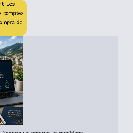
nt! Les
 de comptes
 compra de