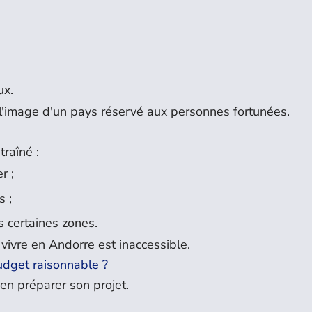
ux.
er l'image d'un pays réservé aux personnes fortunées.
raîné :
r ;
s ;
 certaines zones.
vivre en Andorre est inaccessible.
udget raisonnable ?
ien préparer son projet.