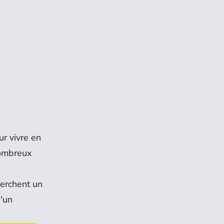
ur vivre en
nombreux
herchent un
d'un