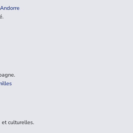
 Andorre
é.
spagne.
illes
et culturelles.