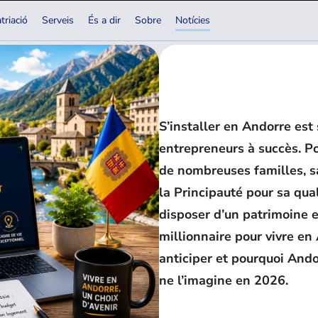
triació
Serveis
És a dir
Sobre
Notícies
S’installer en Andorre est
entrepreneurs à succès. Po
de nombreuses familles, s
la Principauté pour sa quali
disposer d’un patrimoine e
millionnaire pour vivre en
anticiper et pourquoi Ando
ne l’imagine en 2026.