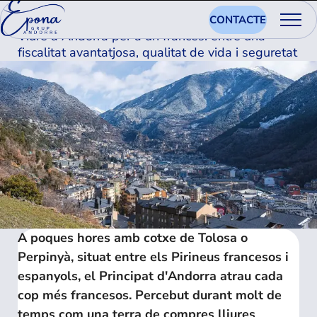
17.09.2025
CONTACTE
Viure a Andorra per a un francès: entre una
fiscalitat avantatjosa, qualitat de vida i seguretat
A poques hores amb cotxe de Tolosa o
Perpinyà, situat entre els Pirineus francesos i
espanyols, el Principat d'Andorra atrau cada
cop més francesos. Percebut durant molt de
temps com una terra de compres lliures