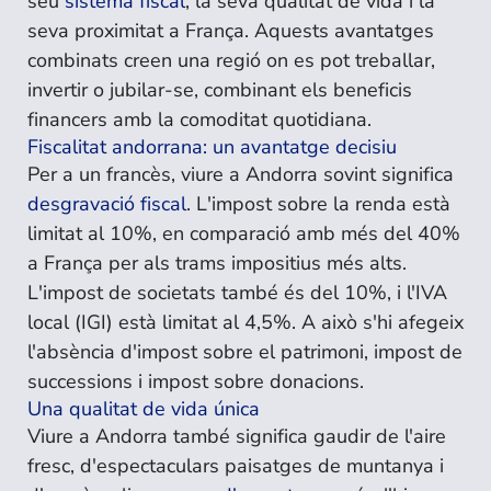
seu
sistema fiscal
, la seva qualitat de vida i la
seva proximitat a França. Aquests avantatges
combinats creen una regió on es pot treballar,
invertir o jubilar-se, combinant els beneficis
financers amb la comoditat quotidiana.
Fiscalitat andorrana: un avantatge decisiu
Per a un francès, viure a Andorra sovint significa
desgravació fiscal
. L'impost sobre la renda està
limitat al 10%, en comparació amb més del 40%
a França per als trams impositius més alts.
L'impost de societats també és del 10%, i l'IVA
local (IGI) està limitat al 4,5%. A això s'hi afegeix
l'absència d'impost sobre el patrimoni, impost de
successions i impost sobre donacions.
Una qualitat de vida única
Viure a Andorra també significa gaudir de l'aire
fresc, d'espectaculars paisatges de muntanya i