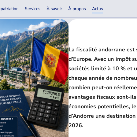
patriation
Services
À savoir
À propos
Actus
ent économiser ?
La fiscalité andorrane est
d’Europe. Avec un impôt su
sociétés limité à 10 % et 
chaque année de nombreux 
combien peut-on réellemen
avantages fiscaux sont-ils
économies potentielles, les
d’Andorre une destination 
2026.