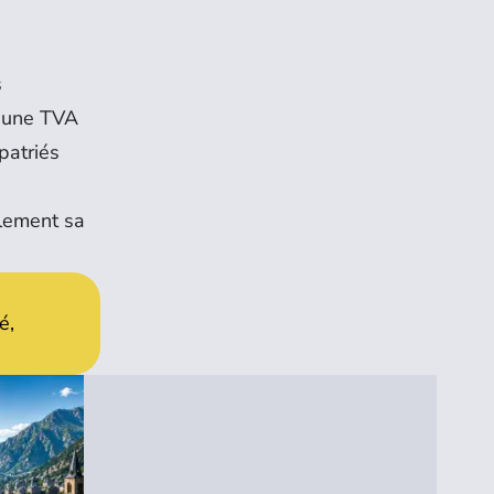
s
, une TVA
patriés
alement sa
é,