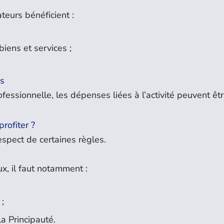
eurs bénéficient :
iens et services ;
es
fessionnelle, les dépenses liées à l’activité peuvent êt
rofiter ?
espect de certaines règles.
x, il faut notamment :
;
 ;
la Principauté.