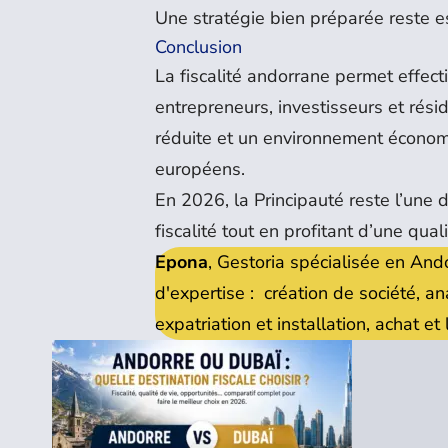
Une stratégie bien préparée reste es
Conclusion
La fiscalité andorrane permet effec
entrepreneurs, investisseurs et rési
réduite et un environnement économi
européens.
En 2026, la Principauté reste l’une 
fiscalité tout en profitant d’une qu
Epona
, Gestoria spécialisée en And
d'expertise : création de société, a
expatriation et installation, achat e