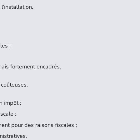
l’installation.
les ;
mais fortement encadrés.
 coûteuses.
n impôt ;
scale ;
ent pour des raisons fiscales ;
istratives.