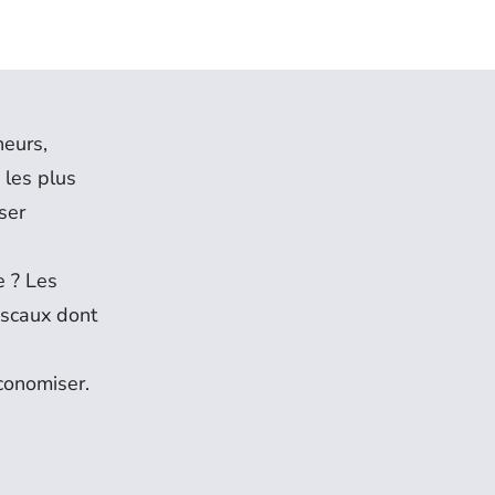
neurs,
 les plus
ser
e ? Les
fiscaux dont
conomiser.