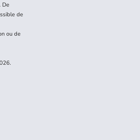
. De
ossible de
ion ou de
s
2026.