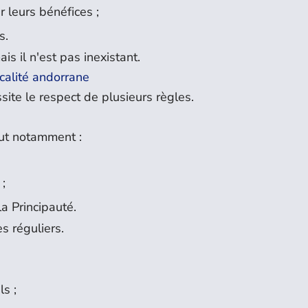
r leurs bénéfices ;
s.
s il n'est pas inexistant.
scalité andorrane
ite le respect de plusieurs règles.
faut notamment :
;
 ;
la Principauté.
s réguliers.
ls ;