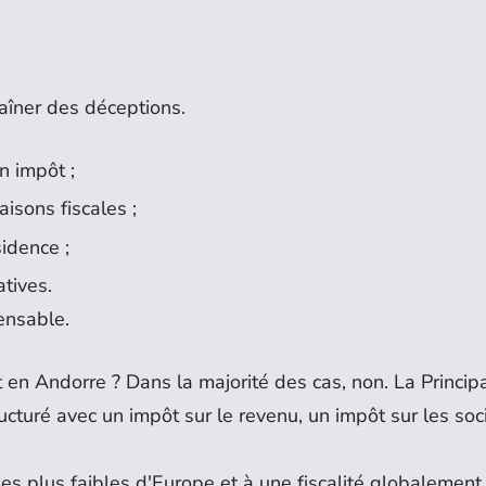
aîner des déceptions.
n impôt ;
isons fiscales ;
idence ;
atives.
ensable.
en Andorre ? Dans la majorité des cas, non. La Princip
ucturé avec un impôt sur le revenu, un impôt sur les soc
es plus faibles d'Europe et à une fiscalité globalement