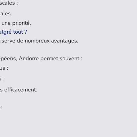
scales ;
nales.
une priorité.
lgré tout ?
nserve de nombreux avantages.
péens, Andorre permet souvent :
us ;
 ;
s efficacement.
: