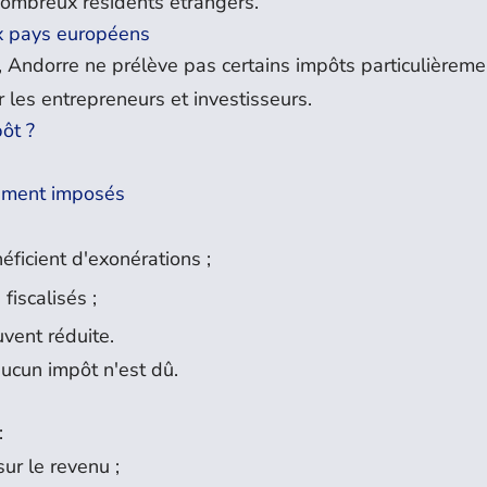
nombreux résidents étrangers.
ux pays européens
s, Andorre ne prélève pas certains impôts particulièreme
ur les entrepreneurs et investisseurs.
ôt ?
lement imposés
ficient d'exonérations ;
fiscalisés ;
uvent réduite.
aucun impôt n'est dû.
:
ur le revenu ;