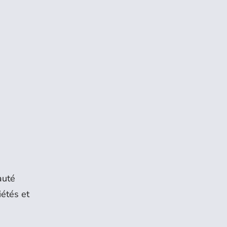
auté
iétés et