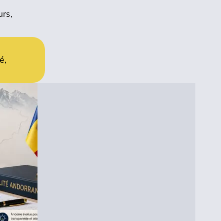
urs,
é,