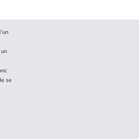
d’un
 un
onc
de se