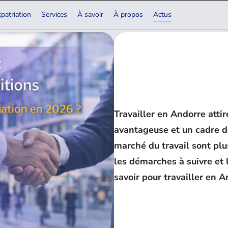
patriation
Services
À savoir
À propos
Actus
Travailler en Andorre attir
avantageuse et un cadre de
marché du travail sont plu
les démarches à suivre et l
savoir pour travailler en A