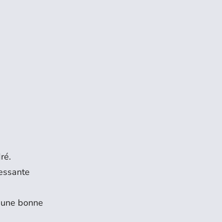
ré.
ressante
t une bonne