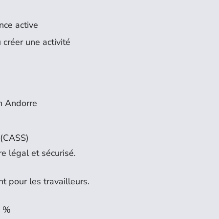
nce active
 créer une activité
en Andorre
e (CASS)
e légal et sécurisé.
t pour les travailleurs.
0 %