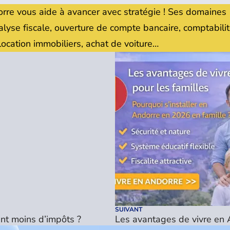
orre vous aide à avancer avec stratégie ! Ses domaines
nalyse fiscale, ouverture de compte bancaire, comptabilit
t location immobiliers, achat de voiture…
SUIVANT
ent moins d’impôts ?
Les avantages de vivre en 