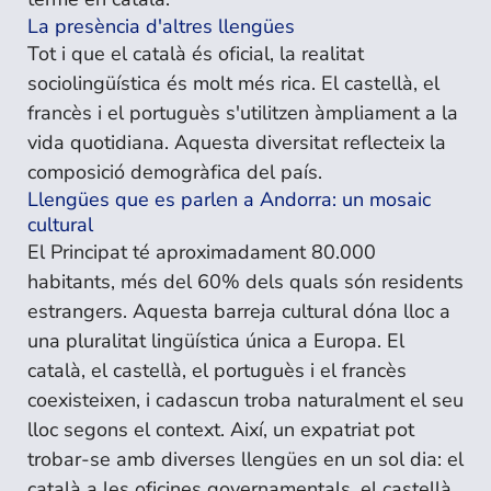
La presència d'altres llengües
Tot i que el català és oficial, la realitat
sociolingüística és molt més rica. El castellà, el
francès i el portuguès s'utilitzen àmpliament a la
vida quotidiana. Aquesta diversitat reflecteix la
composició demogràfica del país.
Llengües que es parlen a Andorra: un mosaic
cultural
El Principat té aproximadament 80.000
habitants, més del 60% dels quals són residents
estrangers. Aquesta barreja cultural dóna lloc a
una pluralitat lingüística única a Europa. El
català, el castellà, el portuguès i el francès
coexisteixen, i cadascun troba naturalment el seu
lloc segons el context. Així, un expatriat pot
trobar-se amb diverses llengües en un sol dia: el
català a les oficines governamentals, el castellà