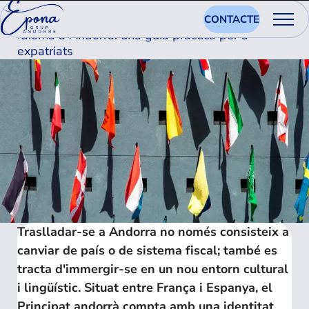
09.10.2025
CONTACTE
Idioma a Andorra: una guia pràctica per a
expatriats
Traslladar-se a Andorra no només consisteix a
canviar de país o de sistema fiscal; també es
tracta d'immergir-se en un nou entorn cultural
i lingüístic. Situat entre França i Espanya, el
Principat andorrà compta amb una identitat