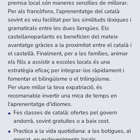
premsa local són maneres senzilles de millorar.
Per als francòfons, l'aprenentatge del català
sovint es veu facilitat per les similituds lèxiques i
gramaticals entre les dues llengües. Els
castellanoparlants es beneficien del mateix
avantatge gràcies a la proximitat entre el català i
el castellà. Finalment, per a les famílies, animar
els fills a assistir a escoles locals és una
estratègia eficaç per integrar-los ràpidament i
fomentar el bilingüisme o el trilingüisme.
Per viure millor la teva expatriació, és
recomanable invertir una mica de temps en
l'aprenentatge d'idiomes.
Fes classes de català: ofertes pel govern
andorrà, sovint gratuïtes o a baix cost.
Practica a la vida quotidiana: a les botigues, al
mercat, en esdeveniments locals.