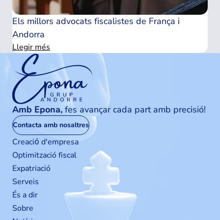
Els millors advocats fiscalistes de França i
Andorra
Llegir més
Amb Epona,
fes avançar cada part amb precisió!
Contacta amb nosaltres
Creaciо́ d'empresa
Optimització fiscal
Expatriació
Serveis
És a dir
Sobre