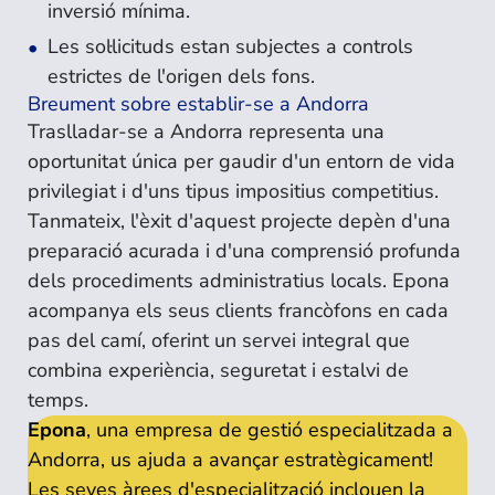
inversió mínima.
Les sol·licituds estan subjectes a controls
estrictes de l'origen dels fons.
Breument sobre establir-se a Andorra
Traslladar-se a Andorra representa una
oportunitat única per gaudir d'un entorn de vida
privilegiat i d'uns tipus impositius competitius.
Tanmateix, l'èxit d'aquest projecte depèn d'una
preparació acurada i d'una comprensió profunda
dels procediments administratius locals. Epona
acompanya els seus clients francòfons en cada
pas del camí, oferint un servei integral que
combina experiència, seguretat i estalvi de
temps.
Epona
, una empresa de gestió especialitzada a
Andorra, us ajuda a avançar estratègicament!
Les seves àrees d'especialització inclouen la