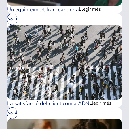
Un equip expert francoandorrà
Llegir més
No. 3
La satisfacció del client com a ADN
Llegir més
No. 4