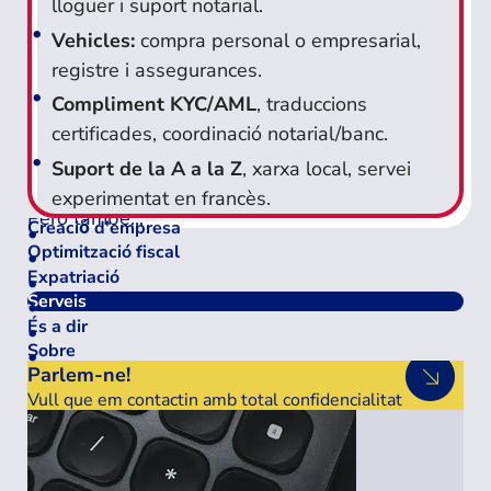
lloguer i suport notarial.
Vehicles:
compra personal o empresarial,
registre i assegurances.
Compliment KYC/AML
, traduccions
certificades, coordinació notarial/banc.
Suport de la A a la Z
, xarxa local, servei
experimentat en francès.
Però també...
Creaciо́ d'empresa
Optimització fiscal
Expatriació
Serveis
És a dir
Sobre
Parlem-ne!
Vull que em contactin amb total confidencialitat