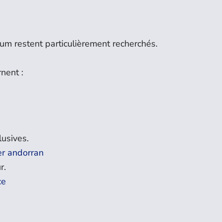
m restent particulièrement recherchés.
nent :
lusives.
er andorran
r.
ce