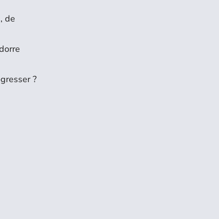
, de
ndorre
ogresser ?