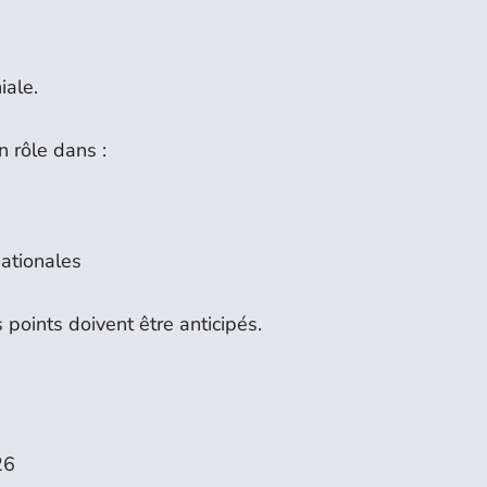
iale.
n rôle dans :
nationales
points doivent être anticipés.
26