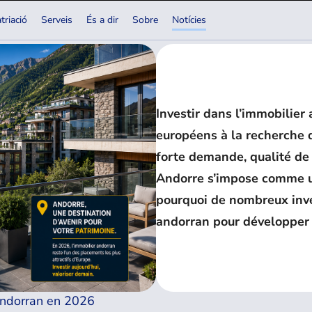
triació
Serveis
És a dir
Sobre
Notícies
2026
Investir dans l’immobilier
européens à la recherche d
forte demande, qualité de
Andorre s’impose comme u
pourquoi de nombreux inves
andorran pour développer e
 andorran en 2026