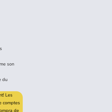
s
rme son
e du
nt! Les
 de comptes
 compra de