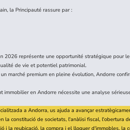
n, la Principauté rassure par :
 en 2026 représente une opportunité stratégique pour le
ualité de vie et potentiel patrimonial.
 un marché premium en pleine évolution, Andorre confi
nt immobilier en Andorre nécessite une analyse sérieus
cialitzada a Andorra, us ajuda a avançar estratègicame
 la constitució de societats, l'anàlisi fiscal, l'obertura
ció i la reubicació, la compra i el lloguer d'immobles, la