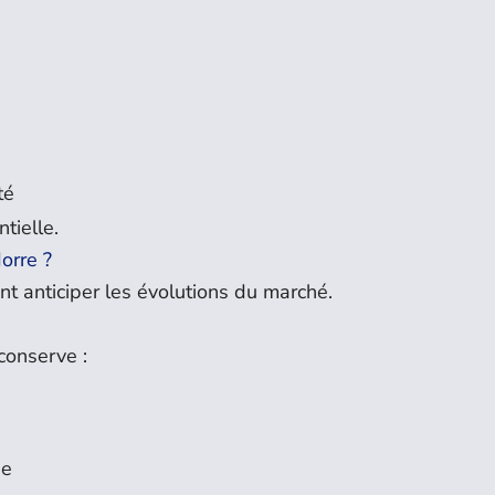
té
tielle.
orre ?
t anticiper les évolutions du marché.
conserve :
ue