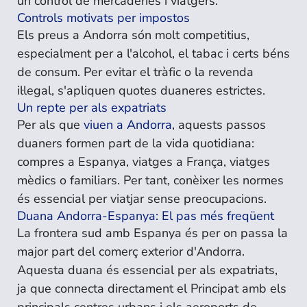
un control de mercaderies i viatgers.
Controls motivats per impostos
Els preus a Andorra són molt competitius,
especialment per a l'alcohol, el tabac i certs béns
de consum. Per evitar el tràfic o la revenda
il·legal, s'apliquen quotes duaneres estrictes.
Un repte per als expatriats
Per als que
viuen a Andorra
, aquests passos
duaners formen part de la vida quotidiana:
compres a Espanya, viatges a França, viatges
mèdics o familiars. Per tant, conèixer les normes
és essencial per viatjar sense preocupacions.
Duana Andorra-Espanya: El pas més freqüent
La frontera sud amb Espanya és per on passa la
major part del comerç exterior d'Andorra.
Aquesta duana és essencial per als expatriats,
ja que connecta directament el Principat amb els