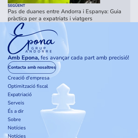
SEGÜENT
Pas de duanes entre Andorra i Espanya: Guia
pràctica per a expatriats i viatgers
Amb Epona,
fes avançar cada part amb precisió!
Contacta amb nosaltres
Creaciо́ d'empresa
Optimització fiscal
Expatriació
Serveis
És a dir
Sobre
Notícies
Notícies