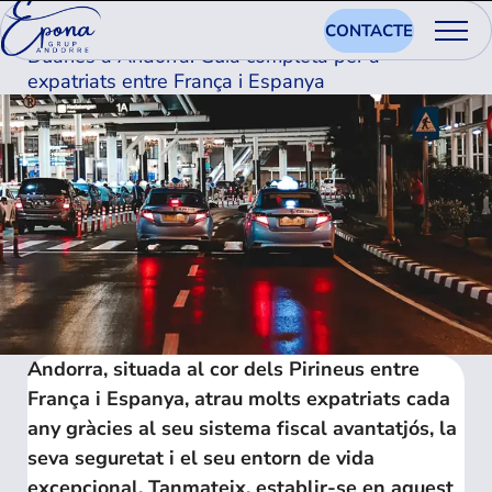
08.10.2025
CONTACTE
Duanes a Andorra: Guia completa per a
expatriats entre França i Espanya
Andorra, situada al cor dels Pirineus entre
França i Espanya, atrau molts expatriats cada
any gràcies al seu sistema fiscal avantatjós, la
seva seguretat i el seu entorn de vida
excepcional. Tanmateix, establir-se en aquest